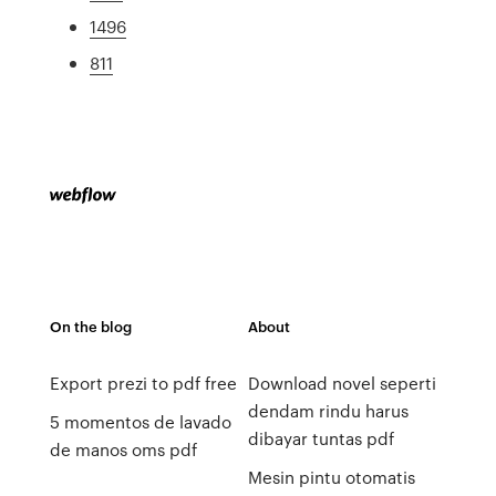
1496
811
On the blog
About
Export prezi to pdf free
Download novel seperti
dendam rindu harus
5 momentos de lavado
dibayar tuntas pdf
de manos oms pdf
Mesin pintu otomatis